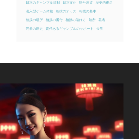
日本のギャンブル規制
日本文化
暗号通貨
歴史的視点
没入型ゲーム体験
相撲のオッズ
相撲の基本
相撲の場所
相撲の番付
相撲の賭け方
短所
芸者
芸者の歴史
責任あるギャンブルのサポート
長所