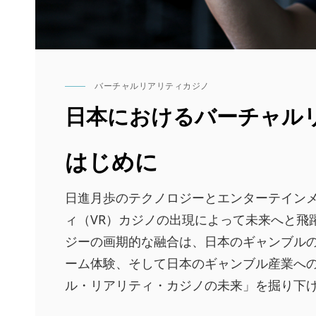
バーチャルリアリティカジノ
CAT
LINKS
日本におけるバーチャル
はじめに
日進月歩のテクノロジーとエンターテイン
ィ（VR）カジノの出現によって未来へと飛
ジーの画期的な融合は、日本のギャンブル
ーム体験、そして日本のギャンブル産業へ
ル・リアリティ・カジノの未来」を掘り下