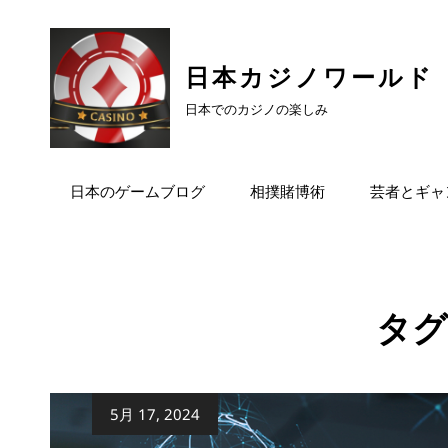
日本カジノワールド
日本でのカジノの楽しみ
日本のゲームブログ
相撲賭博術
芸者とギャ
タグ
公
5月 17, 2024
開