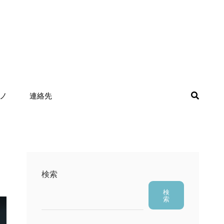
検
ノ
連絡先
索
検索
検
索