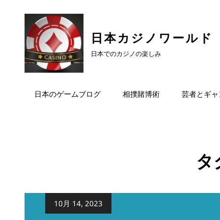
日本カジノワールド
日本でのカジノの楽しみ
日本のゲームブログ
相撲賭博術
芸者とギャ
タ
公
10月 14, 2023
開