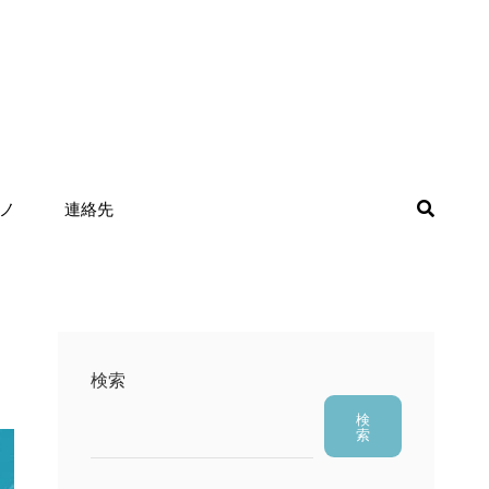
検
ノ
連絡先
索
検索
検
索