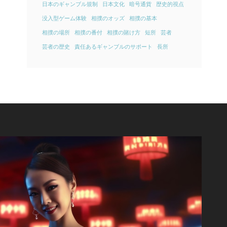
日本のギャンブル規制
日本文化
暗号通貨
歴史的視点
没入型ゲーム体験
相撲のオッズ
相撲の基本
相撲の場所
相撲の番付
相撲の賭け方
短所
芸者
芸者の歴史
責任あるギャンブルのサポート
長所